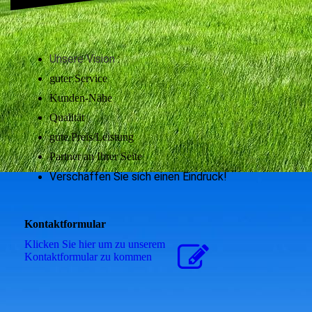
Unsere Vision
:
guter Service
Kunden-Nähe
Qualität
gute Preis/Leistung
Partner an Ihrer Seite
Verschaffen Sie sich einen Eindruck!
Kontaktformular
Klicken Sie hier um zu unserem
Kon­takt­for­mu­lar zu kommen